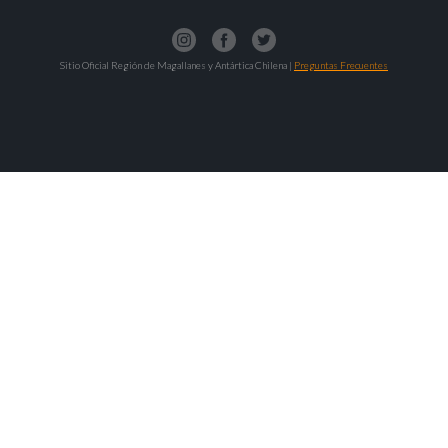
Sitio Oficial Región de Magallanes y Antártica Chilena |
Preguntas Frecuentes