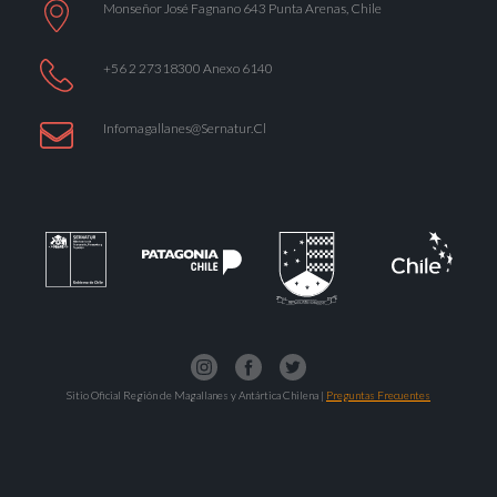
Monseñor José Fagnano 643 Punta Arenas, Chile
+56 2 27318300 Anexo 6140
Infomagallanes@Sernatur.cl
Sitio Oficial Región de Magallanes y Antártica Chilena |
Preguntas Frecuentes