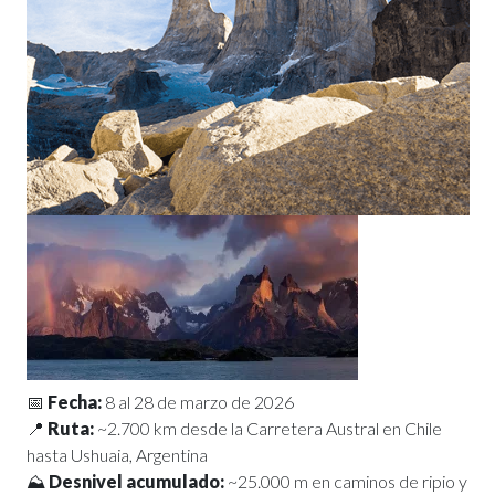
📅
Fecha:
8 al 28 de marzo de 2026
📍
Ruta:
~2.700 km desde la Carretera Austral en Chile
hasta Ushuaia, Argentina
⛰️
Desnivel acumulado:
~25.000 m en caminos de ripio y